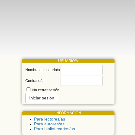
USUARIO/A
Nombre de usuario/a
Contraseña
No cerrar sesión
INFORMACIÓN
Para lectores/as
Para autores/as
Para bibliotecarios/as